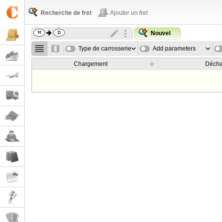
Recherche de fret
Ajouter un fret
Nouvel
Type de carrosserie
Add parameters
Chargement
Déch