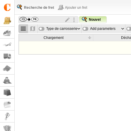
Recherche de fret
Ajouter un fret
Nouvel
Type de carrosserie
Add parameters
Chargement
Déch