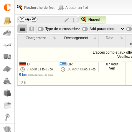
Recherche de fret
Ajouter un fret
Nouvel
Type de carrosserie
Add parameters
Chargement
Déchargement
Date
c
L'accès complet aux offre
Veuillez
D
GR
07 Aout
Ven
7 Aout 11
-17
10 Aout 08
-17
30
00
00
00
0 km
Fret l'Allemagne - la Grèce
12 h.