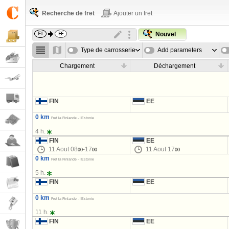
Recherche de fret
Ajouter un fret
Nouvel
Type de carrosserie
Add parameters
Chargement
Déchargement
FIN
EE
0 km
Fret la Finlande - l'Estonie
4 h.
FIN
EE
11 Aout 08
-17
11 Aout 17
00
00
00
0 km
Fret la Finlande - l'Estonie
5 h.
FIN
EE
0 km
Fret la Finlande - l'Estonie
11 h.
FIN
EE