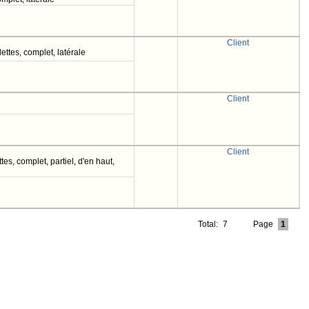
Client
ttes, complet, latérale
Client
Client
es, complet, partiel, d'en haut,
Total:
7
Page
1