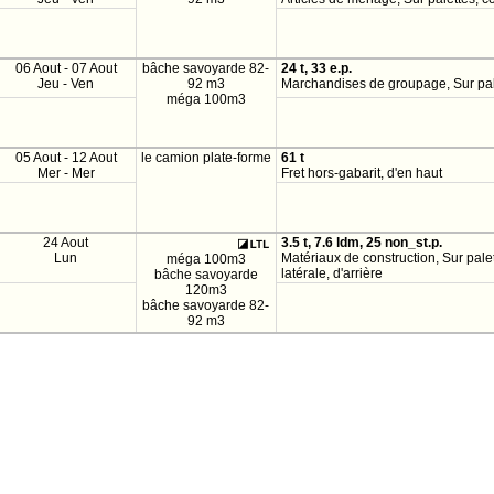
06 Aout - 07 Aout
bâche savoyarde 82-
24 t, 33 e.p.
Jeu - Ven
92 m3
Marchandises de groupage, Sur pale
méga 100m3
05 Aout - 12 Aout
le camion plate-forme
61 t
Mer - Mer
Fret hors-gabarit, d'en haut
24 Aout
3.5 t, 7.6 ldm, 25 non_st.p.
Lun
Matériaux de construction, Sur palett
méga 100m3
latérale, d'arrière
bâche savoyarde
120m3
bâche savoyarde 82-
92 m3