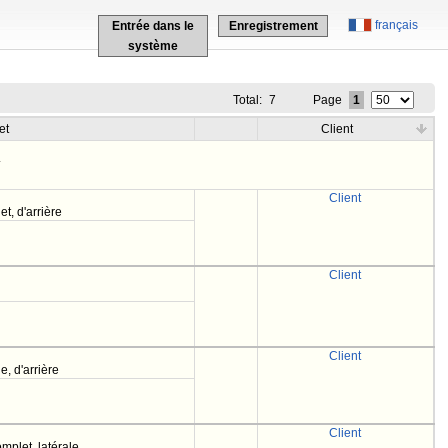
français
Entrée dans le
Enregistrement
système
Total:
7
Page
1
et
Client
.
Client
t, d'arrière
Client
Client
e, d'arrière
Client
mplet, latérale