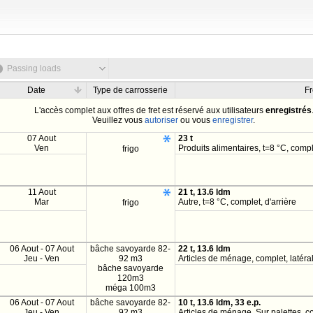
Passing loads
Date
Type de carrosserie
Fr
L'accès complet aux offres de fret est réservé aux utilisateurs
enregistrés
Veuillez vous
autoriser
ou vous
enregistrer
.
07 Aout
23 t
Ven
Produits alimentaires, t=8 °C, comple
frigo
11 Aout
21 t, 13.6 ldm
Mar
Autre, t=8 °C, complet, d'arrière
frigo
06 Aout - 07 Aout
bâche savoyarde 82-
22 t, 13.6 ldm
Jeu - Ven
92 m3
Articles de ménage, complet, latéral
bâche savoyarde
120m3
méga 100m3
06 Aout - 07 Aout
bâche savoyarde 82-
10 t, 13.6 ldm, 33 e.p.
Jeu - Ven
92 m3
Articles de ménage, Sur palettes, co