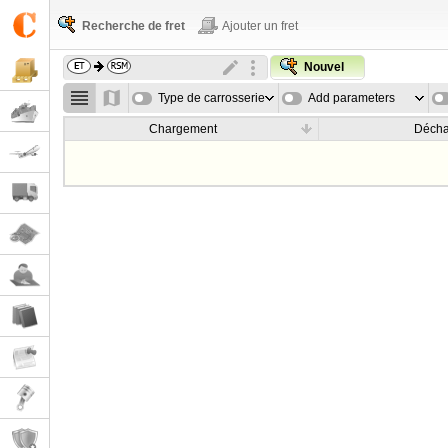
Recherche de fret
Ajouter un fret
Nouvel
Type de carrosserie
Add parameters
Chargement
Déch