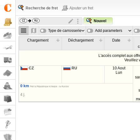
Recherche de fret
Ajouter un fret
Nouvel
Type de carrosserie
Add parameters
Chargement
Déchargement
Date
c
L'accès complet aux offre
Veuillez
CZ
RU
10 Aout
Lun
sa
0 km
Fret la République tchèque - la Russie
4 j.
m