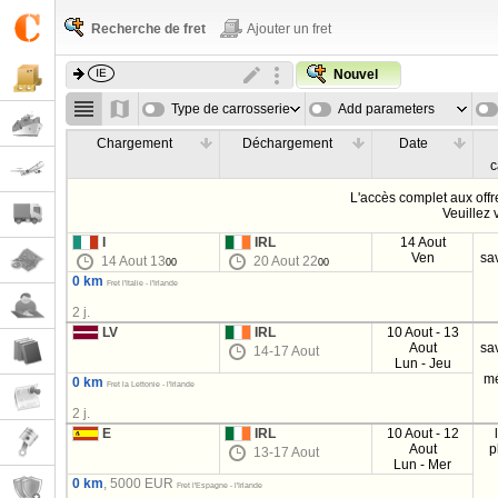
Recherche de fret
Ajouter un fret
Nouvel
Type de carrosserie
Add parameters
Chargement
Déchargement
Date
c
L'accès complet aux offre
Veuillez
I
IRL
14 Aout
Ven
sa
14 Aout 13
20 Aout 22
00
00
0 km
Fret l'Italie - l'Irlande
2 j.
LV
IRL
10 Aout - 13
Aout
sa
14-17 Aout
Lun - Jeu
m
0 km
Fret la Lettonie - l'Irlande
2 j.
E
IRL
10 Aout - 12
Aout
p
13-17 Aout
Lun - Mer
0 km
, 5000 EUR
Fret l'Espagne - l'Irlande