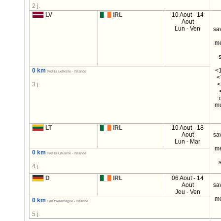
2 j.
LV
IRL
10 Aout - 14
Aout
Lun - Ven
sa
m
0 km
<1
Fret la Lettonie - l'Irlande
<
3 j.
<
mu
LT
IRL
10 Aout - 18
Aout
sa
Lun - Mar
m
0 km
Fret la Lituanie - l'Irlande
4 j.
D
IRL
06 Aout - 14
Aout
sa
Jeu - Ven
m
0 km
Fret l'Allemagne - l'Irlande
5 j.