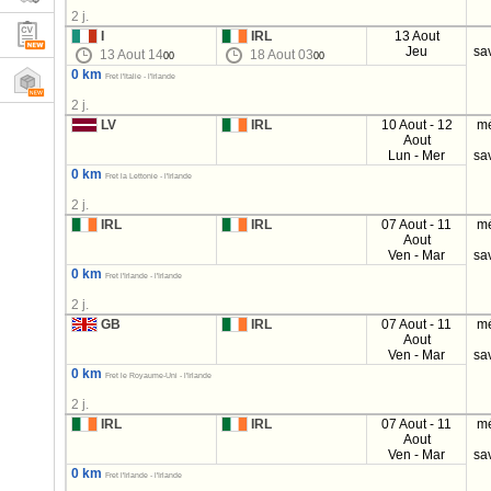
2 j.
I
IRL
13 Aout
Jeu
sa
13 Aout 14
18 Aout 03
00
00
0 km
Fret l'Italie - l'Irlande
2 j.
LV
IRL
10 Aout - 12
m
Aout
Lun - Mer
sa
0 km
Fret la Lettonie - l'Irlande
2 j.
IRL
IRL
07 Aout - 11
m
Aout
Ven - Mar
sa
0 km
Fret l'Irlande - l'Irlande
2 j.
GB
IRL
07 Aout - 11
m
Aout
Ven - Mar
sa
0 km
Fret le Royaume-Uni - l'Irlande
2 j.
IRL
IRL
07 Aout - 11
m
Aout
Ven - Mar
sa
0 km
Fret l'Irlande - l'Irlande